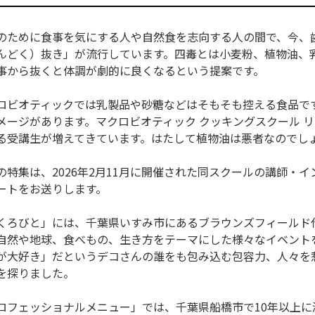
のために食事を気にする人や自然食を志向する人の間で、今、
んどく）抜き」が流行しています。四毒とは小麦粉、植物油、
事から抜くと体調が劇的に良くなるという提案です。
ロビオティックでは乳製品や砂糖などはそもそも控える食品で
メージがあります。マクロビオティック クッキングスクール 
る受講生が増えてきています。はたして植物油は悪者なのでし
の特集は、2026年2月11月に開催された同スクールの講師・
ートをお送りします。
くろびと」には、千葉県いすみ市にあるブラウンズフィールド
自然や地球、食べもの、生き方をテーマにした様々なイベント
が大好き」だというデコさんの誰をも包み込む包容力、人々を
を探りました。
ロフェッショナルメニュー」では、千葉県船橋市で10年以上に