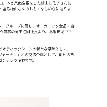
檜山」へと業態変更をした檜山扶佐子さんに
と語る檜山さんのおもてなしの心に迫りま
ソーグループに属し、オーガニック食品・自
そう商事の岡田征剛社長より、北米市場でマ
。
ビオティックシーンの新たな潮流として、
クジャーナル』との交流企画として、創刊の背
コンテンツ満載です。