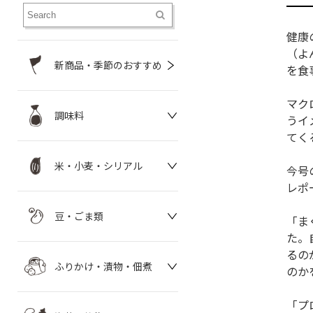
健康
（よ
新商品・季節のおすすめ
を食
マク
調味料
うイ
てく
米・小麦・シリアル
今号
レポ
豆・ごま類
「ま
た。
るの
ふりかけ・漬物・佃煮
のか
「プ