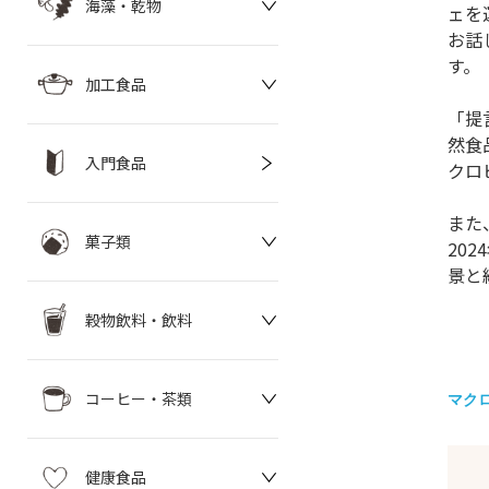
海藻・乾物
ェを
お話
す。
加工食品
「提
然食
入門食品
クロ
また
菓子類
20
景と
穀物飲料・飲料
コーヒー・茶類
マク
健康食品