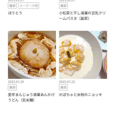
2025.03.01
2025.02.01
麺類
スープ・汁物
麺類
ほうとう
小松菜と干し湯葉の豆乳クリ
ームパスタ（副菜）
2025.01.29
2025.01.22
麺類
麺類
里芋まんじゅう湯葉あんかけ
かぼちゃと米粉のニョッキ
うどん（玄米麺）