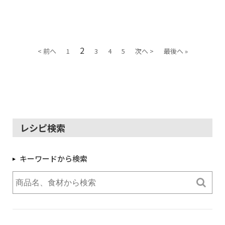
2
< 前へ
1
3
4
5
次へ >
最後へ »
レシピ検索
キーワードから検索