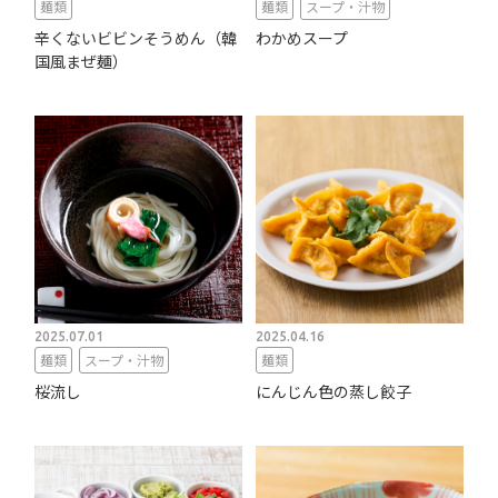
麺類
麺類
スープ・汁物
辛くないビビンそうめん（韓
わかめスープ
国風まぜ麺）
2025.07.01
2025.04.16
麺類
スープ・汁物
麺類
桜流し
にんじん色の蒸し餃子