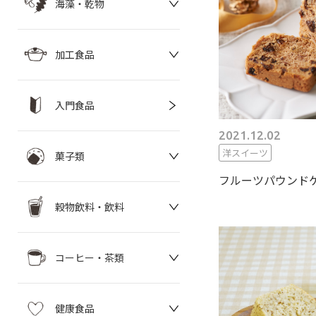
海藻・乾物
加工食品
入門食品
2021.12.02
洋スイーツ
菓子類
フルーツパウンド
穀物飲料・飲料
コーヒー・茶類
健康食品