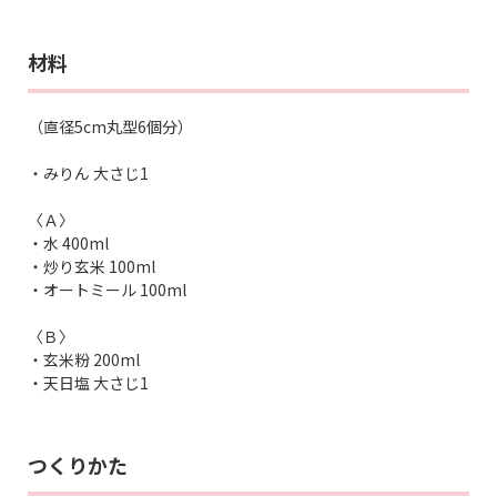
材料
（直径5cm丸型6個分）
・みりん 大さじ1
〈Ａ〉
・水 400ml
・炒り玄米 100ml
・オートミール 100ml
〈Ｂ〉
・玄米粉 200ml
・天日塩 大さじ1
つくりかた