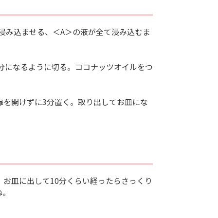
浸み込ませる、＜A＞の液が全て浸み込むま
分になるように切る。ココナッツオイルをつ
ま扉を開けずに3分置く。取り出してお皿にな
お皿に出して10分くらい経ったらさっくり
ね。