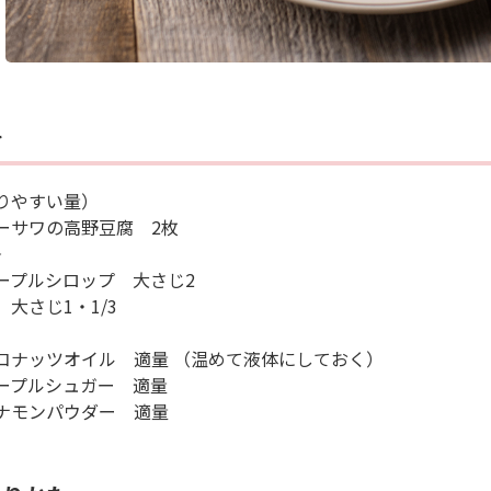
料
りやすい量）
ーサワの高野豆腐 2枚
＞
ープルシロップ 大さじ2
 大さじ1・1/3
コナッツオイル 適量 （温めて液体にしておく）
ープルシュガー 適量
ナモンパウダー 適量