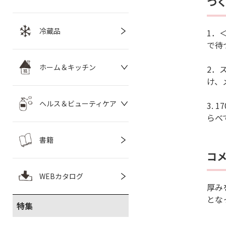
つ
冷蔵品
1．
で待
ホーム＆キッチン
2．
け、
ヘルス＆ビューティケア
3.
らべ
書籍
コ
WEBカタログ
厚み
とな
特集