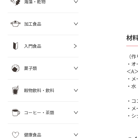
海藻・乾物
加工食品
材
入門食品
（作
・オ
菓子類
＜A
・メ
・水
穀物飲料・飲料
・コ
・メ
コーヒー・茶類
・シ
健康食品