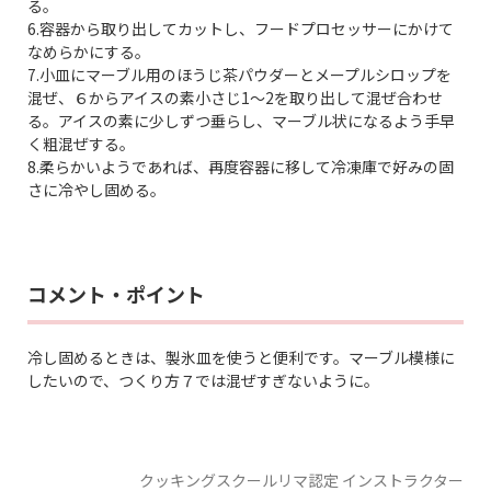
る。
6.容器から取り出してカットし、フードプロセッサーにかけて
なめらかにする。
7.小皿にマーブル用のほうじ茶パウダーとメープルシロップを
混ぜ、６からアイスの素小さじ1～2を取り出して混ぜ合わせ
る。アイスの素に少しずつ垂らし、マーブル状になるよう手早
く粗混ぜする。
8.柔らかいようであれば、再度容器に移して冷凍庫で好みの固
さに冷やし固める。
コメント・ポイント
冷し固めるときは、製氷皿を使うと便利です。マーブル模様に
したいので、つくり方７では混ぜすぎないように。
クッキングスクールリマ認定 インストラクター