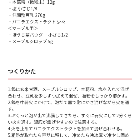
・本葛粉（微粉末）12g
・塩 小さじ1/8
・無調整豆乳 270g
・バニラエクストラクト 少々
＜マーブル用＞
・ほうじ茶パウダー 小さじ1/2
・メープルシロップ 5g
つくりかた
1.鍋に玄米甘酒、メープルシロップ、本葛粉、塩を入れて混ぜ
合わせ、豆乳を少しずつ加えて混ぜ、葛粉をしっかり溶かす。
2.鍋を中弱火にかけて、泡だて器で常にかき混ぜながら火を通
す。
3.ぷくっと泡が出て沸騰してきたら、すぐに弱火にして2分くら
い火を通す。鍋底が焦げやすいので注意する。
4.火を止めてバニラエクストラクトを加えて混ぜ合わせる。
5.粗熱が取れたら容器に移して、冷めたら冷凍庫で冷やし固め