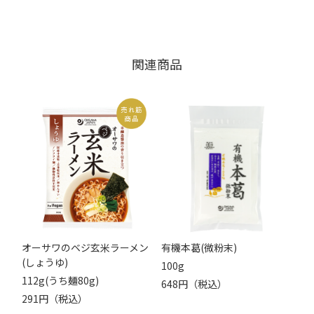
関連商品
オーサワのベジ玄米ラーメン
有機本葛(微粉末)
(しょうゆ)
100g
112g(うち麺80g)
648円（税込）
291円（税込）