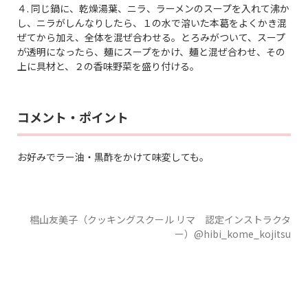
４. 同じ鍋に、乾燥湯葉、ニラ、ラーメンのスープを入れて沸か
し、ニラがしんなりしたら、１の水で溶いた本葛をよくかき混
ぜてから加え、全体を混ぜ合わせる。とろみがついて、スープ
が透明になったら、麺にスープをかけ、麺と混ぜ合わせ、その
上に具材と、２の香味野菜を盛り付ける。
コメント・ポイント
お好みでラー油・黒酢をかけて味変しても。
椙山友美子（クッキングスクール リマ 認定インストラクタ
ー）@hibi_kome_kojitsu