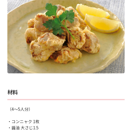
材料
（4～5人分）
・コンニャク 1枚
・醤油 大さじ1.5