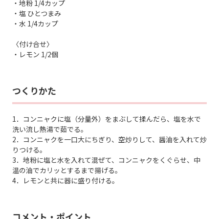
・地粉 1/4カップ
・塩 ひとつまみ
・水 1/4カップ
〈付け合せ〉
・レモン 1/2個
つくりかた
1．コンニャクに塩（分量外）をまぶして揉んだら、塩を水で
洗い流し熱湯で茹でる。
2．コンニャクを一口大にちぎり、空炒りして、醤油を入れて炒
りつける。
3．地粉に塩と水を入れて混ぜて、コンニャクをくぐらせ、中
温の油でカリッとするまで揚げる。
4．レモンと共に器に盛り付ける。
コメント・ポイント