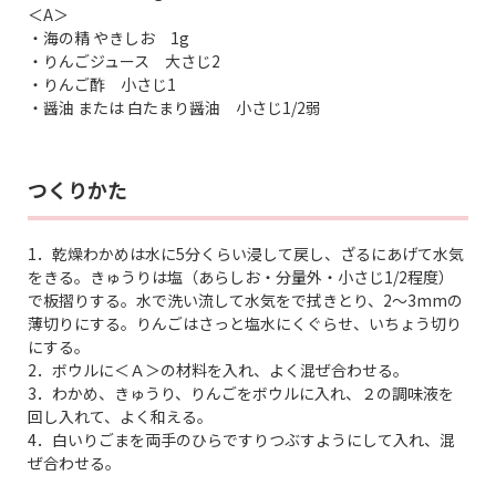
＜A＞
・海の精 やきしお 1g
・りんごジュース 大さじ2
・りんご酢 小さじ1
・醤油 または 白たまり醤油 小さじ1/2弱
つくりかた
1．乾燥わかめは水に5分くらい浸して戻し、ざるにあげて水気
をきる。きゅうりは塩（あらしお・分量外・小さじ1/2程度）
で板摺りする。水で洗い流して水気をで拭きとり、2～3mmの
薄切りにする。りんごはさっと塩水にくぐらせ、いちょう切り
にする。
2．ボウルに＜Ａ＞の材料を入れ、よく混ぜ合わせる。
3．わかめ、きゅうり、りんごをボウルに入れ、２の調味液を
回し入れて、よく和える。
4．白いりごまを両手のひらですりつぶすようにして入れ、混
ぜ合わせる。