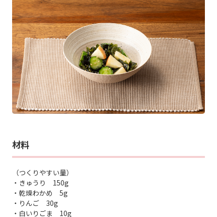
材料
（つくりやすい量）
・きゅうり 150g
・乾燥わかめ 5g
・りんご 30g
・白いりごま 10g