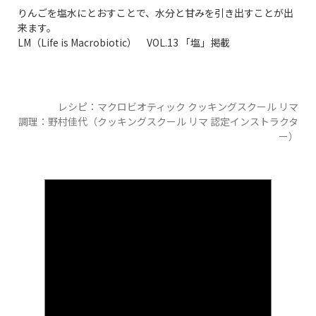
りんごを塩水にとおすことで、水分と甘みを引き出すことが出
来ます。
LM（Life is Macrobiotic） VOL.13 「塩」掲載
レシピ：マクロビオティック クッキングスクール リマ
調理：野村佳代（クッキングスクール リマ 認定インストラクタ
ー）