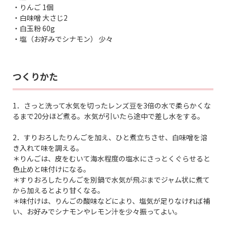
・りんご 1個
・白味噌 大さじ2
・白玉粉 60g
・塩（お好みでシナモン） 少々
つくりかた
1．さっと洗って水気を切ったレンズ豆を3倍の水で柔らかくな
るまで20分ほど煮る。水気が引いたら途中で差し水をする。
2．すりおろしたりんごを加え、ひと煮立ちさせ、白味噌を溶
き入れて味を調える。
＊りんごは、皮をむいて海水程度の塩水にさっとくぐらせると
色止めと味付けになる。
＊すりおろしたりんごを別鍋で水気が飛ぶまでジャム状に煮て
から加えるとより甘くなる。
＊味付けは、りんごの酸味などにより、塩気が足りなければ補
い、お好みでシナモンやレモン汁を少々振ってよい。