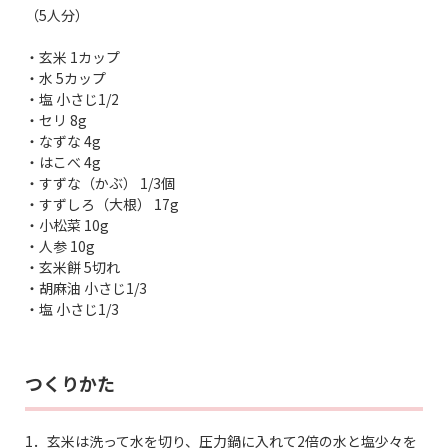
（5人分）
・玄米 1カップ
・水 5カップ
・塩 小さじ1/2
・セリ 8g
・なずな 4g
・はこべ 4g
・すずな（かぶ） 1/3個
・すずしろ（大根） 17g
・小松菜 10g
・人参 10g
・玄米餅 5切れ
・胡麻油 小さじ1/3
・塩 小さじ1/3
つくりかた
1．玄米は洗って水を切り、圧力鍋に入れて2倍の水と塩少々を