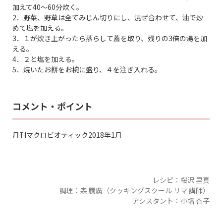
加えて40～60分炊く。
2．野菜、野草は全てみじん切りにし、混ぜ合わせて、油で炒
めて塩を加える。
3．１が炊き上がったら蒸らして蓋を取り、残りの3倍の湯を加
える。
4．２と塩を加える。
5．焼いたお餅をお椀に盛り、４を注ぎ入れる。
コメント・ポイント
月刊マクロビオティック2018年1月
レシピ：桜沢 里真
調理：森 騰廣（クッキングスクール リマ 講師）
アシスタント：小幡 杏子