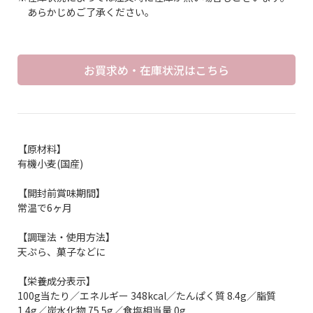
あらかじめご了承ください。
お買求め・在庫状況はこちら
【原材料】
有機小麦(国産)
【開封前賞味期間】
常温で6ヶ月
【調理法・使用方法】
天ぷら、菓子などに
【栄養成分表示】
100g当たり／エネルギー 348kcal／たんぱく質 8.4g／脂質
1.4g／炭水化物 75.5g／食塩相当量 0g