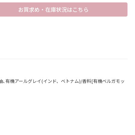
お買求め・在庫状況はこちら
ね油､有機アールグレイ(インド、ベトナム)/香料[有機ベルガモッ