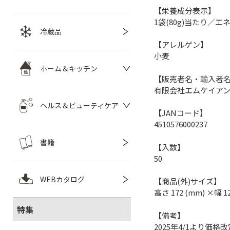
【栄養成分表示】
1袋(80g)当たり／エネ
冷蔵品
【アレルゲン】
小麦
ホーム＆キッチン
【販売者名・輸入者
有限会社エムケイア
ヘルス＆ビューティケア
【JANコード】
4510576000237
書籍
【入数】
50
WEBカタログ
【商品(外)サイズ】
高さ 172 (mm) ×幅 1
特集
【備考】
2025年4/1より価格改