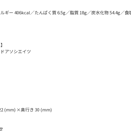
ルギー 406kcal／たんぱく質 6.5g／脂質 18g／炭水化物 54.4g／食
名】
ンドアソシエイツ
22 (mm) ×奥行き 30 (mm)
定