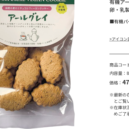
有機ア
卵・乳
■有機パ
>アイコン
商品コー
内容量：8
4
価格：
※最新の
とご覧
※在庫状
めご了