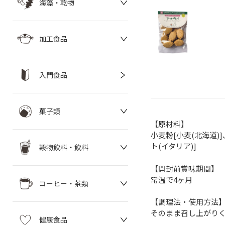
海藻・乾物
加工食品
入門食品
菓子類
【原材料】
小麦粉[小麦(北海道)
ト(イタリア)]
穀物飲料・飲料
【開封前賞味期間】
常温で4ヶ月
コーヒー・茶類
【調理法・使用方法
そのまま召し上がり
健康食品