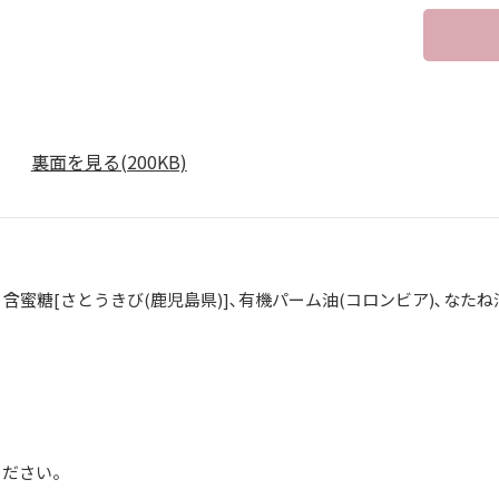
裏面を見る(200KB)
]､含蜜糖[さとうきび(鹿児島県)]､有機パーム油(コロンビア)､なた
】
ください。