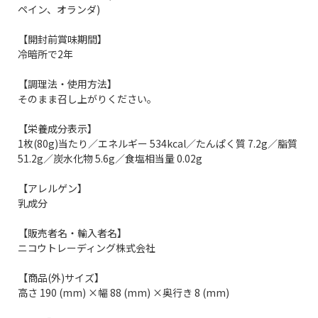
ペイン、オランダ)
【開封前賞味期間】
冷暗所で2年
【調理法・使用方法】
そのまま召し上がりください。
【栄養成分表示】
1枚(80g)当たり／エネルギー 534kcal／たんぱく質 7.2g／脂質
51.2g／炭水化物 5.6g／食塩相当量 0.02g
【アレルゲン】
乳成分
【販売者名・輸入者名】
ニコウトレーディング株式会社
【商品(外)サイズ】
高さ 190 (mm) ×幅 88 (mm) ×奥行き 8 (mm)