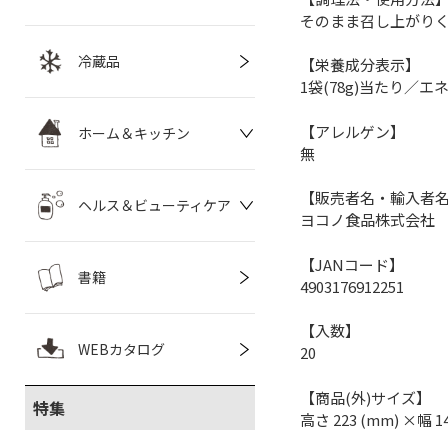
そのまま召し上がり
冷蔵品
【栄養成分表示】
1袋(78g)当たり／エネル
【アレルゲン】
ホーム＆キッチン
無
【販売者名・輸入者
ヘルス＆ビューティケア
ヨコノ食品株式会社
【JANコード】
書籍
4903176912251
【入数】
WEBカタログ
20
【商品(外)サイズ】
特集
高さ 223 (mm) ×幅 1