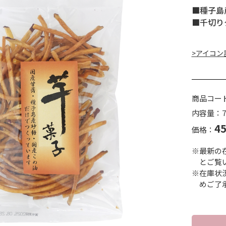
■種子島
■千切り
>アイコン
商品コー
内容量：7
4
価格：
※最新の
とご覧
※在庫状
めご了