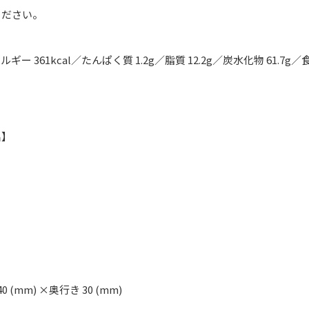
ください。
ギー 361kcal／たんぱく質 1.2g／脂質 12.2g／炭水化物 61.7g／食
名】
40 (mm) ×奥行き 30 (mm)