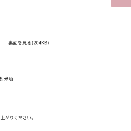
裏面を見る(204KB)
糖､米油
】
し上がりください。
】