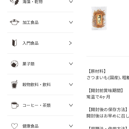
海藻・乾物
加工食品
入門食品
菓子類
【原材料】
さつまいも(国産)､粗
穀物飲料・飲料
【開封前賞味期間】
常温で4ヶ月
コーヒー・茶類
【開封後の保存方法
開封後はお早めに召
健康食品
【調理法・使用方法