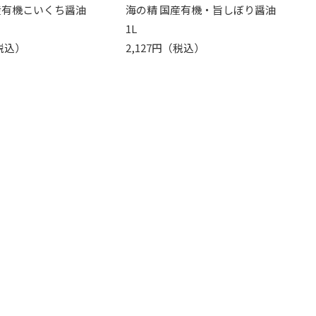
産有機こいくち醤油
海の精 国産有機・旨しぼり醤油
1L
（税込）
2,127円（税込）