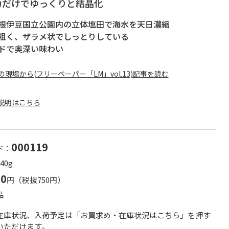
力だけでゆっくりと結晶化
根伊豆国立公園内の立体塩田で海水を天日濃縮
粗く、ザラメ状でしっとりしている
ドで奥深い味わい
の現場から(フリーペーパー「LM」vol.13)記事を読む
説明はこちら
000119
ド：
40g
10
円（税抜750円）
品
在庫状況、入荷予定は「お買求め・在庫状況はこちら」を押す
いただけます。