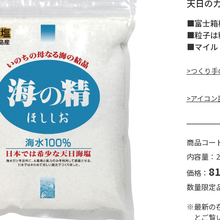
天日の
■富士箱
■粒子は
■マイル
>つくり手
>アイコン
商品コー
内容量：2
8
価格：
数量限定
※最新の
とご覧