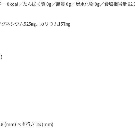
 0kcal／たんぱく質 0g／脂質 0g／炭水化物 0g／食塩相当量 92.3
】
マグネシウム525㎎、カリウム157㎎
名】
18 (mm) ×奥行き 18 (mm)