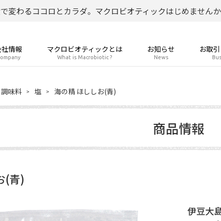
食で変わるココロとカラダ。マクロビオティックはじめませんか
会社情報
マクロビオティックとは
お知らせ
お取引
ompany
What is Macrobiotic ?
News
Bus
調味料
塩
海の精 ほししお(青)
商品情報
(青)
伊豆大島