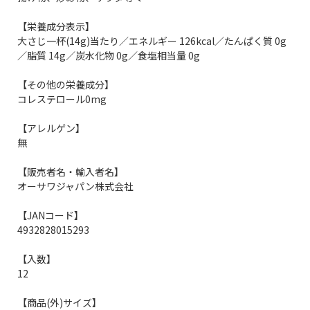
【栄養成分表示】
大さじ一杯(14g)当たり／エネルギー 126kcal／たんぱく質 0g
／脂質 14g／炭水化物 0g／食塩相当量 0g
【その他の栄養成分】
コレステロール0mg
【アレルゲン】
無
【販売者名・輸入者名】
オーサワジャパン株式会社
【JANコード】
4932828015293
【入数】
12
【商品(外)サイズ】