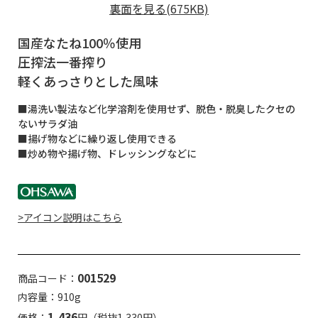
裏面を見る(675KB)
国産なたね100％使用
圧搾法一番搾り
軽くあっさりとした風味
■湯洗い製法など化学溶剤を使用せず、脱色・脱臭したクセの
ないサラダ油
■揚げ物などに繰り返し使用できる
■炒め物や揚げ物、ドレッシングなどに
>アイコン説明はこちら
001529
商品コード：
内容量：910g
1,436
価格：
円（税抜1,330円）