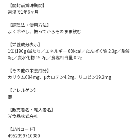
【開封前賞味期間】
常温で1年6ヶ月
【調理法・使用方法】
よく冷やし、振ってからそのまま飲む
【栄養成分表示】
1缶(190g)当たり／エネルギー 68kcal／たんぱく質 2.3g／脂質
0g／炭水化物 15.2g／食塩相当量 0.2g
【その他の栄養成分】
カリウム684mg、βカロテン4.2㎎、リコピン19.2mg
【アレルゲン】
無
【販売者名・輸入者名】
光食品株式会社
【JANコード】
4952399710380