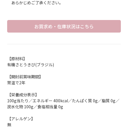
あらかじめご了承ください。
お買求め・在庫状況はこちら
【原材料】
有機さとうきび(ブラジル)
【開封前賞味期間】
常温で2年
【栄養成分表示】
100g当たり／エネルギー 400kcal／たんぱく質 0g／脂質 0g／
炭水化物 100g／食塩相当量 0g
【アレルゲン】
無