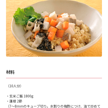
材料
（10人分）
・玄米ご飯 1800g
・蓮根 2節
（7～8mmのキューブ切り。水割りの梅酢につけ、油で炒めて