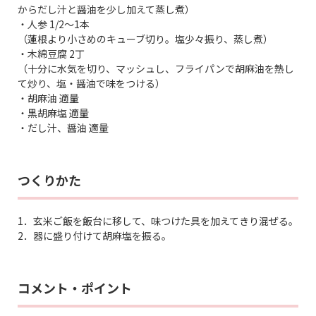
からだし汁と醤油を少し加えて蒸し煮）
・人参 1/2～1本
（蓮根より小さめのキューブ切り。塩少々振り、蒸し煮）
・木綿豆腐 2丁
（十分に水気を切り、マッシュし、フライパンで胡麻油を熱し
て炒り、塩・醤油で味をつける）
・胡麻油 適量
・黒胡麻塩 適量
・だし汁、醤油 適量
つくりかた
1．玄米ご飯を飯台に移して、味つけた具を加えてきり混ぜる。
2．器に盛り付けて胡麻塩を振る。
コメント・ポイント