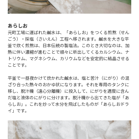
あらしお
元町工場に運ばれた鹹水は、「あらしお」をつくる煎熬（せん
ごう）・採塩（さいえん）工程へ移されます。鹹水を大きな平
釜で炊く煎熬は、日本伝統の製塩法。このとき大切なのは、加
熱に伴い濃縮が進むことで順々に析出してくるカルシウム、ナ
トリウム、マグネシウム、カリウムなどを安定的に結晶させる
ことです。
平釜で一昼夜かけて炊かれた鹹水は、塩と苦汁（にがり）の混
ざり合った熱々のおかゆ状になります。それを専用のタンクに
移し、脱汁機（遠心分離機）に投入して、にがりを適度に含ん
だ塩と液体のにがりに分けます。脱汁機から出てきた塩が「あ
らしお」。これを炒って水分を飛ばしたものが「あらしおドラ
イ」です。