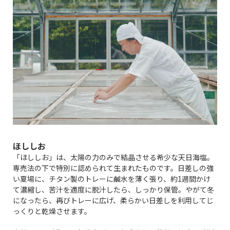
ほししお
「ほししお」は、太陽の力のみで結晶させる希少な天日海塩。
専売法の下で特別に認められて生まれたものです。日差しの強
い夏場に、チタン製のトレーに鹹水を薄く張り、約1週間かけ
て濃縮し、苦汁を適度に脱汁したら、しっかり保管。やがて冬
になったら、再びトレーに広げ、柔らかい日差しを利用してじ
っくりと乾燥させます。