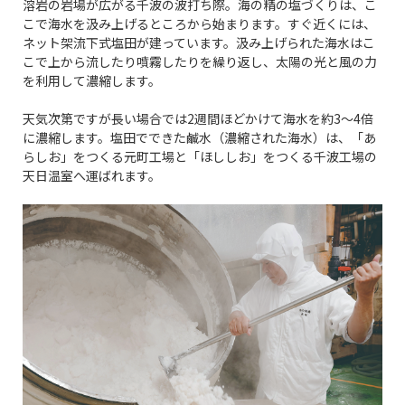
溶岩の岩場が広がる千波の波打ち際。海の精の塩づくりは、こ
こで海水を汲み上げるところから始まります。すぐ近くには、
ネット架流下式塩田が建っています。汲み上げられた海水はこ
こで上から流したり噴霧したりを繰り返し、太陽の光と風の力
を利用して濃縮します。
天気次第ですが長い場合では2週間ほどかけて海水を約3～4倍
に濃縮します。塩田でできた鹹水（濃縮された海水）は、「あ
らしお」をつくる元町工場と「ほししお」をつくる千波工場の
天日温室へ運ばれます。