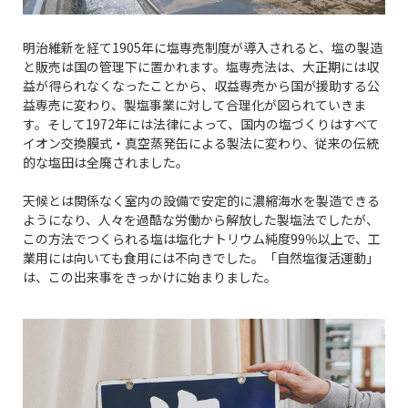
明治維新を経て1905年に塩専売制度が導入されると、塩の製造
と販売は国の管理下に置かれます。塩専売法は、大正期には収
益が得られなくなったことから、収益専売から国が援助する公
益専売に変わり、製塩事業に対して合理化が図られていきま
す。そして1972年には法律によって、国内の塩づくりはすべて
イオン交換膜式・真空蒸発缶による製法に変わり、従来の伝統
的な塩田は全廃されました。
天候とは関係なく室内の設備で安定的に濃縮海水を製造できる
ようになり、人々を過酷な労働から解放した製塩法でしたが、
この方法でつくられる塩は塩化ナトリウム純度99％以上で、工
業用には向いても食用には不向きでした。「自然塩復活運動」
は、この出来事をきっかけに始まりました。