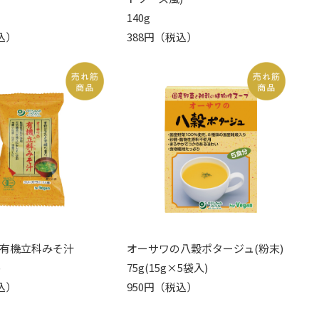
140g
込）
388円（税込）
有機立科みそ汁
オーサワの八穀ポタージュ(粉末)
)
75g(15g×5袋入)
込）
950円（税込）