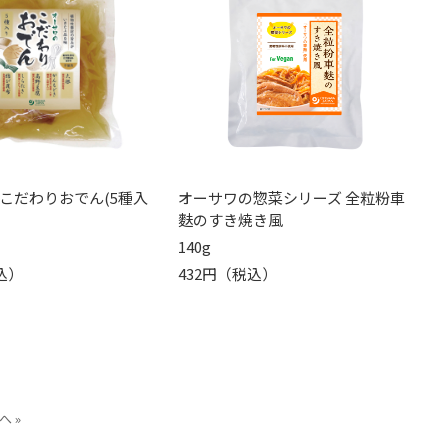
こだわりおでん(5種入
オーサワの惣菜シリーズ 全粒粉車
麩のすき焼き風
140g
込）
432円（税込）
へ »