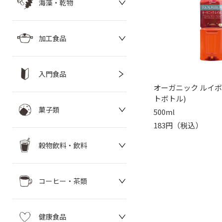
海藻・乾物
加工食品
入門食品
オーガニック ルイボ
トボトル)
菓子類
500ml
183円（税込）
穀物飲料・飲料
コーヒー・茶類
健康食品