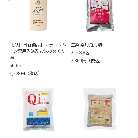
【7月1日新商品】ナチュラム
生薬 薬用浴用剤
ーン薬用入浴剤お米のめぐり
25g×8包
湯
2,860円（税込）
600ml
1,628円（税込）