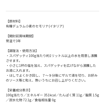
【原材料】
有機デュラム小麦のセモリナ(イタリア)
【開封前賞味期間】
常温で3年
【調理法・使用方法】
・スパゲッティ100g当たり約1リットル以上の水を用意し沸騰
させます。
・小さじ1杯の塩を加え、スパゲッティを広げながら沸騰した
お湯に入れます。
・はしでよくかき回し、７～９分後にザルで湯を切り、お好み
のソース等と和え、熱いうちにお召し上がりください。
【栄養成分表示】
100g当たり／エネルギー 351kcal／たんぱく質 11g／脂質 1.5g
／炭水化物 72.1g／食塩相当量 0g