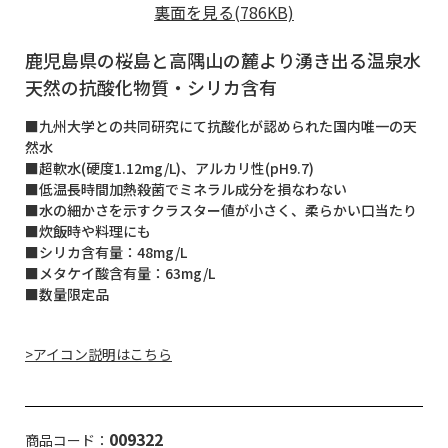
裏面を見る(786KB)
鹿児島県の桜島と高隅山の麓より湧き出る温泉水
天然の抗酸化物質・シリカ含有
■九州大学との共同研究にて抗酸化が認められた国内唯一の天
然水
■超軟水(硬度1.12mg/L)、アルカリ性(pH9.7)
■低温長時間加熱殺菌でミネラル成分を損なわない
■水の細かさを示すクラスター値が小さく、柔らかい口当たり
■炊飯時や料理にも
■シリカ含有量：48mg/L
■メタケイ酸含有量：63mg/L
■数量限定品
>アイコン説明はこちら
009322
商品コード：