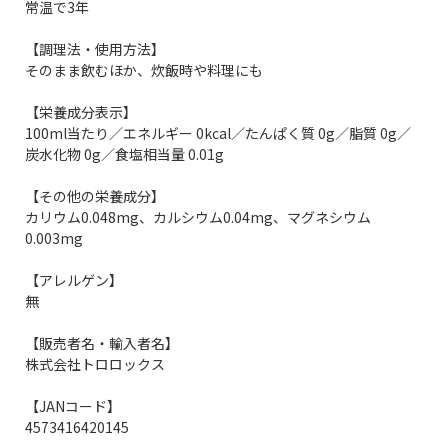
常温で3年
【調理法・使用方法】
そのまま飲むほか、炊飯時や料理にも
【栄養成分表示】
100ml当たり／エネルギー 0kcal／たんぱく質 0g／脂質 0g／
炭水化物 0g／食塩相当量 0.01g
【その他の栄養成分】
カリウム0.048mg、カルシウム0.04mg、マグネシウム
0.003mg
【アレルゲン】
無
【販売者名・輸入者名】
株式会社トロロックス
【JANコード】
4573416420145