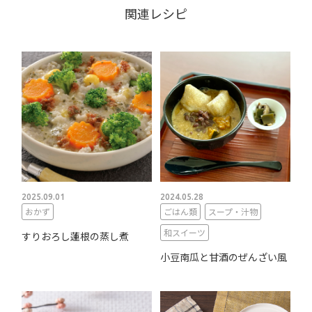
関連レシピ
2025.09.01
2024.05.28
おかず
ごはん類
スープ・汁物
和スイーツ
すりおろし蓮根の蒸し煮
小豆南瓜と甘酒のぜんざい風