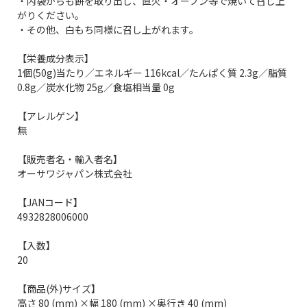
・内袋からも餅を取り出し、直火・オーブン等で焼いて召し上
がりください。
・その他、白もち同様に召し上がれます。
【栄養成分表示】
1個(50g)当たり／エネルギー 116kcal／たんぱく質 2.3g／脂質
0.8g／炭水化物 25g／食塩相当量 0g
【アレルゲン】
無
【販売者名・輸入者名】
オーサワジャパン株式会社
【JANコード】
4932828006000
【入数】
20
【商品(外)サイズ】
高さ 80 (mm) ×幅 180 (mm) ×奥行き 40 (mm)