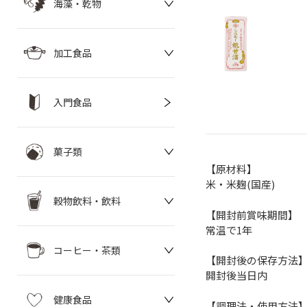
海藻・乾物
加工食品
入門食品
菓子類
【原材料】
米・米麹(国産)
穀物飲料・飲料
【開封前賞味期間】
常温で1年
コーヒー・茶類
【開封後の保存方法
開封後当日内
健康食品
【調理法・使用方法