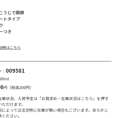
こうじで醗酵
ートタイプ
ク
ーつき
説明はこちら
009581
ド：
00ml
16
円（税抜200円）
在庫状況、入荷予定は「お買求め・在庫状況はこちら」を押す
いただけます。
況によっては注文時に在庫が無い場合もございます。あらかじ
承ください。