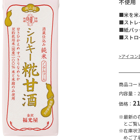
不使用
■米を米
■ストレ
■紙パッ
■ストロ
>アイコン
商品コー
内容量：2
2
価格：
※最新の
とご覧
※在庫状
めご了