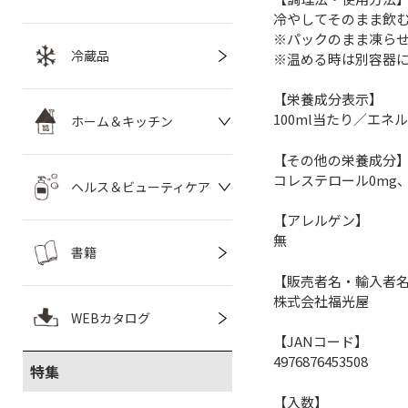
冷やしてそのまま飲
※パックのまま凍ら
冷蔵品
※温める時は別容器
【栄養成分表示】
100ml当たり／エネルギ
ホーム＆キッチン
【その他の栄養成分
コレステロール0mg、ア
ヘルス＆ビューティケア
【アレルゲン】
無
書籍
【販売者名・輸入者
株式会社福光屋
WEBカタログ
【JANコード】
4976876453508
特集
【入数】