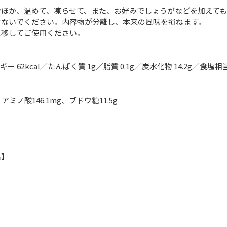
むほか、温めて、凍らせて、また、お好みでしょうがなどを加えて
せないでください。内容物が分離し、本来の風味を損ねます。
に移してご使用ください。
ー 62kcal／たんぱく質 1g／脂質 0.1g／炭水化物 14.2g／食塩相当
】
ミノ酸146.1mg、ブドウ糖11.5g
名】