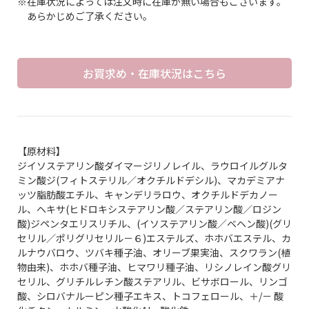
※在庫状況によっては注文時に在庫が無い場合もございます。
あらかじめご了承ください。
お買求め・在庫状況はこちら
【原材料】
ジイソステアリン酸ダイマージリノレイル、ラウロイルグルタ
ミン酸ジ(フィトステリル／オクチルドデシル)、マカデミアナ
ッツ脂肪酸エチル、キャンデリラロウ、オクチルドデカノー
ル、ヘキサ(ヒドロキシステアリン酸／ステアリン酸／ロジン
酸)ジペンタエリスリチル、(イソステアリン酸／ベヘン酸)(グリ
セリル／ポリグリセリル－６)エステルズ、ホホバエステル、カ
ルナウバロウ、ツバキ種子油、オリーブ果実油、スクワラン(植
物由来)、ホホバ種子油、ヒマワリ種子油、リシノレイン酸グリ
セリル、グリチルレチン酸ステアリル、ビサボロール、リンゴ
酸、シロバナルーピン種子エキス、トコフェロール、＋/－ 酸