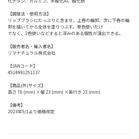
化チタン、カルミン、水酸化Al、酸化鉄
【調理法・使用方法】
リップブラシにたっぷりと含ませ、上唇の輪郭、次に下唇の輪
郭を描いてから全体を塗りつぶす。単色使いだけ
でなく、2色使いなどすると深みのある個性が演出できる。
【販売者名・輸入者名】
リマナチュラル株式会社
【JANコード】
4514991251137
【商品(外)サイズ】
高さ 76 (mm) ×幅 23 (mm) ×奥行き 23 (mm)
【備考】
2023年5/1より価格改定