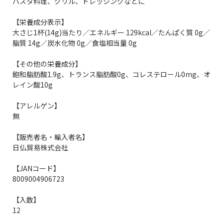
パスタ料理、グリル、ドレッシングなどに
【栄養成分表示】
大さじ1杯(14g)当たり／エネルギー 129kcal／たんぱく質 0g／
脂質 14g／炭水化物 0g／食塩相当量 0g
【その他の栄養成分】
飽和脂肪酸1.9g、トランス脂肪酸0g、コレステロール0mg、オ
レイン酸10g
【アレルゲン】
無
【販売者名・輸入者名】
日仏貿易株式会社
【JANコード】
8009004906723
【入数】
12