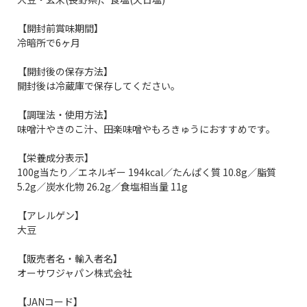
【開封前賞味期間】
冷暗所で6ヶ月
【開封後の保存方法】
開封後は冷蔵庫で保存してください。
【調理法・使用方法】
味噌汁やきのこ汁、田楽味噌やもろきゅうにおすすめです。
【栄養成分表示】
100g当たり／エネルギー 194kcal／たんぱく質 10.8g／脂質
5.2g／炭水化物 26.2g／食塩相当量 11g
【アレルゲン】
大豆
【販売者名・輸入者名】
オーサワジャパン株式会社
【JANコード】