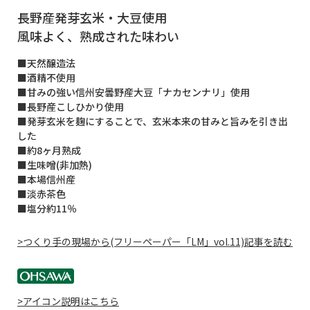
長野産発芽玄米・大豆使用
風味よく、熟成された味わい
■天然醸造法
■酒精不使用
■甘みの強い信州安曇野産大豆「ナカセンナリ」使用
■長野産こしひかり使用
■発芽玄米を麹にすることで、玄米本来の甘みと旨みを引き出
した
■約8ヶ月熟成
■生味噌(非加熱)
■本場信州産
■淡赤茶色
■塩分約11％
>つくり手の現場から(フリーペーパー「LM」vol.11)記事を読む
>アイコン説明はこちら