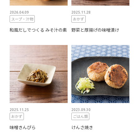
2026.04.09
2025.11.28
スープ・汁物
おかず
和風だしでつくる みそ汁の素
野菜と厚揚げの味噌漬け
2025.11.25
2023.09.30
おかず
ごはん類
味噌きんぴら
けんさ焼き