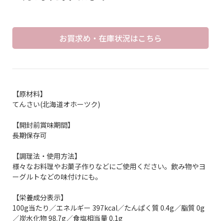
お買求め・在庫状況はこちら
【原材料】
てんさい(北海道オホーツク)
【開封前賞味期間】
長期保存可
【調理法・使用方法】
様々なお料理やお菓子作りなどにご使用ください。飲み物やヨ
ーグルトなどの味付けにも。
【栄養成分表示】
100g当たり／エネルギー 397kcal／たんぱく質 0.4g／脂質 0g
／炭水化物 98.7g／食塩相当量 0.1g