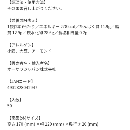
【調理法・使用方法】
そのまま召し上がりください。
【栄養成分表示】
1袋(2本)当たり／エネルギー 278kcal／たんぱく質 11.9g／脂
質 12.9g／炭水化物 28.6g／食塩相当量 0.2g
【アレルゲン】
小麦、大豆、アーモンド
【販売者名・輸入者名】
オーサワジャパン株式会社
【JANコード】
4932828042947
【入数】
50
【商品(外)サイズ】
高さ 170 (mm) ×幅 120 (mm) ×奥行き 20 (mm)