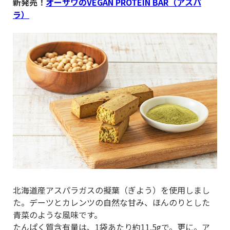
新発売！
オーサワのVEGAN PROTEIN BAR（アスパ
ラ）
北海道産アスパラガスの擬葉（ぎよう）を使用しまし
た。デーツとカレンツの自然な甘み、ほんのりとした
青菜のような風味です。
たんぱく質含有量は、1袋あたり約11.5gで。更に。ア