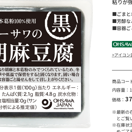
粘りが
■ごまと
■芳醇な
■容器ご
>アイコン
商品コー
内容量：1
3
価格：
※最新の
とご覧
※在庫状
めご了