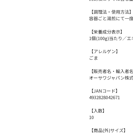
【調理法・使用方法
容器ごと湯煎にて一
【栄養成分表示】
1個(100g)当たり／エ
【アレルゲン】
ごま
【販売者名・輸入者
オーサワジャパン株
【JANコード】
4932828042671
【入数】
10
【商品(外)サイズ】