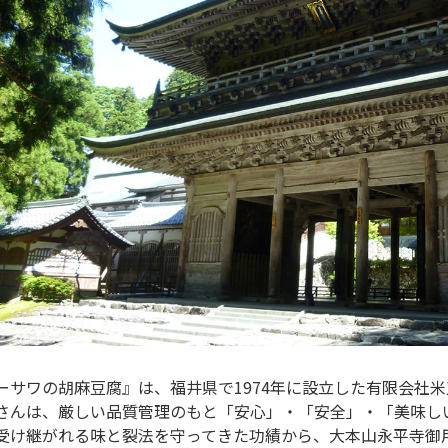
ーサワの胡麻豆腐』は、福井県で1974年に設立した有限会社
さんは、厳しい品質管理のもと「安心」・「安全」・「美味し
受け継がれる味と裂法を守ってきた功績から、大本山永平寺御