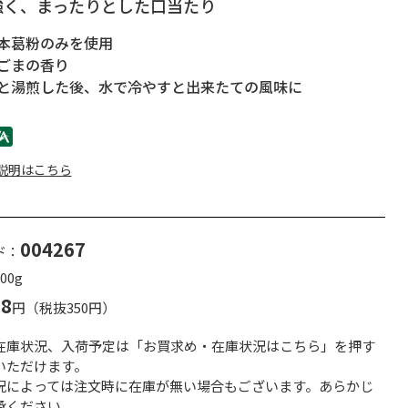
強く、まったりとした口当たり
本葛粉のみを使用
ごまの香り
と湯煎した後、水で冷やすと出来たての風味に
説明はこちら
004267
ド：
00g
78
円（税抜350円）
在庫状況、入荷予定は「お買求め・在庫状況はこちら」を押す
いただけます。
況によっては注文時に在庫が無い場合もございます。あらかじ
承ください。