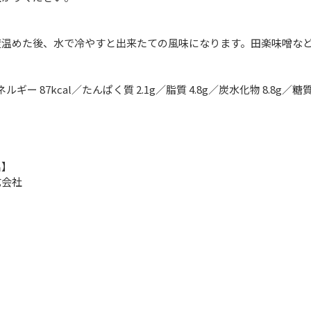
】
度温めた後、水で冷やすと出来たての風味になります。田楽味噌な
ネルギー 87kcal／たんぱく質 2.1g／脂質 4.8g／炭水化物 8.8g／
名】
式会社