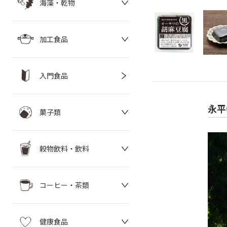
海藻・乾物
加工食品
入門食品
永平
菓子類
穀物飲料・飲料
コーヒー・茶類
健康食品