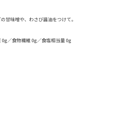
どの甘味噌や、わさび醤油をつけて。
糖質 0g／食物繊維 0g／食塩相当量 0g