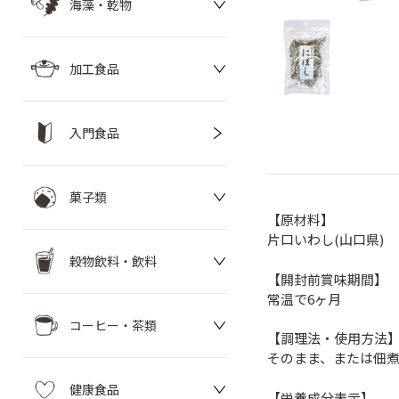
海藻・乾物
加工食品
入門食品
菓子類
【原材料】
片口いわし(山口県)
穀物飲料・飲料
【開封前賞味期間】
常温で6ヶ月
コーヒー・茶類
【調理法・使用方法
そのまま、または佃
健康食品
【栄養成分表示】