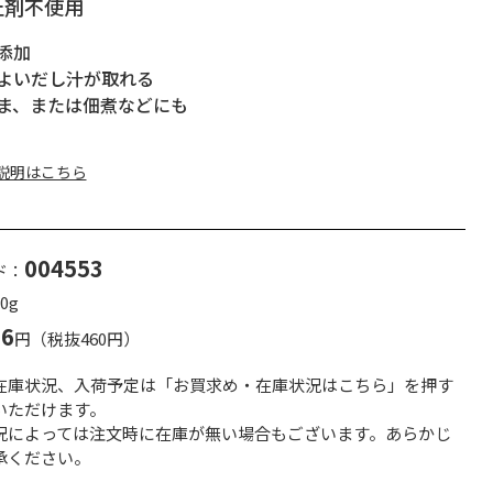
止剤不使用
添加
よいだし汁が取れる
ま、または佃煮などにも
説明はこちら
004553
ド：
0g
96
円（税抜460円）
在庫状況、入荷予定は「お買求め・在庫状況はこちら」を押す
いただけます。
況によっては注文時に在庫が無い場合もございます。あらかじ
承ください。