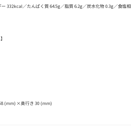
 332kcal／たんぱく質 64.5g／脂質 6.2g／炭水化物 0.3g／食塩相当
名】
58 (mm) ×奥行き 30 (mm)