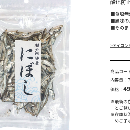
酸化防
■食塩無
■風味の
■そのま
>アイコン
商品コー
内容量：7
4
価格：
※最新の
とご覧
※在庫状
めご了