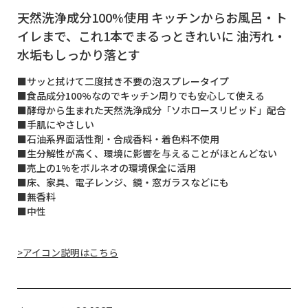
天然洗浄成分100%使用 キッチンからお風呂・ト
イレまで、これ1本でまるっときれいに 油汚れ・
水垢もしっかり落とす
■サッと拭けて二度拭き不要の泡スプレータイプ
■食品成分100%なのでキッチン周りでも安心して使える
■酵母から生まれた天然洗浄成分「ソホロースリピッド」配合
■手肌にやさしい
■石油系界面活性剤・合成香料・着色料不使用
■生分解性が高く、環境に影響を与えることがほとんどない
■売上の1%をボルネオの環境保全に活用
■床、家具、電子レンジ、鏡・窓ガラスなどにも
■無香料
■中性
>アイコン説明はこちら