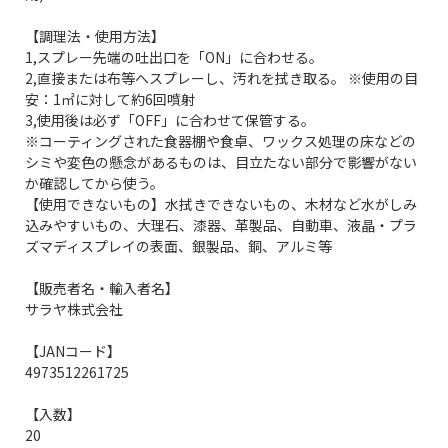
【調理法・使用方法】
1,スプレー先端の吐出口を「ON」に合わせる。
2,直接または布等へスプレーし、汚れを拭き取る。 ※使用の目
安：1㎡に対して約6回噴射
3,使用後は必ず「OFF」に合わせて保管する。
※コーティングされた食器棚や食卓、ワックス処理の床などの
シミや変色の懸念があるものは、目立たない部分で影響がない
か確認してから使う。
【使用できないもの】水拭きできないもの、木材など水がしみ
込みやすいもの、大理石、漆器、革製品、自動車、液晶・プラ
ズマディスプレイの表面、銀製品、銅、アルミ等
【販売者名・輸入者名】
サラヤ株式会社
【JANコード】
4973512261725
【入数】
20