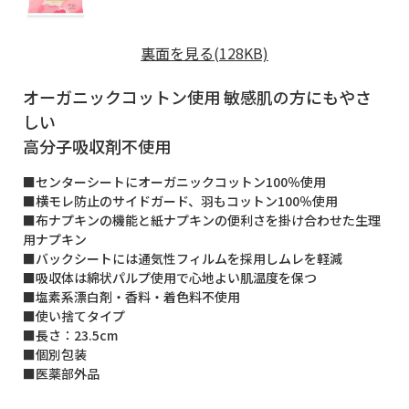
裏面を見る(128KB)
オーガニックコットン使用 敏感肌の方にもやさ
しい
高分子吸収剤不使用
■センターシートにオーガニックコットン100％使用
■横モレ防止のサイドガード、羽もコットン100％使用
■布ナプキンの機能と紙ナプキンの便利さを掛け合わせた生理
用ナプキン
■バックシートには通気性フィルムを採用しムレを軽減
■吸収体は綿状パルプ使用で心地よい肌温度を保つ
■塩素系漂白剤・香料・着色料不使用
■使い捨てタイプ
■長さ：23.5cm
■個別包装
■医薬部外品