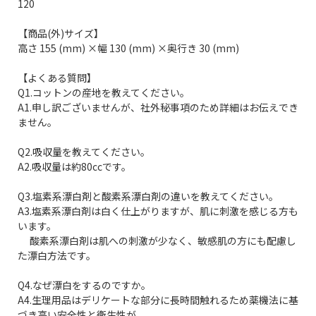
120
【商品(外)サイズ】
高さ 155 (mm) ×幅 130 (mm) ×奥行き 30 (mm)
【よくある質問】
Q1.コットンの産地を教えてください。
A1.申し訳ございませんが、社外秘事項のため詳細はお伝えでき
ません。
Q2.吸収量を教えてください。
A2.吸収量は約80ccです。
Q3.塩素系漂白剤と酸素系漂白剤の違いを教えてください。
A3.塩素系漂白剤は白く仕上がりますが、肌に刺激を感じる方も
います。
酸素系漂白剤は肌への刺激が少なく、敏感肌の方にも配慮し
た漂白方法です。
Q4.なぜ漂白をするのですか。
A4.生理用品はデリケートな部分に長時間触れるため薬機法に基
づき高い安全性と衛生性が