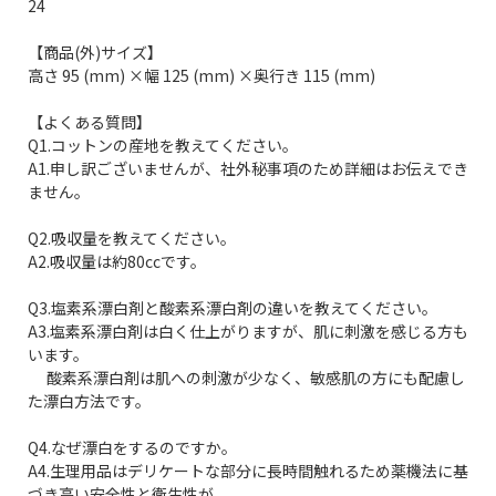
24
【商品(外)サイズ】
高さ 95 (mm) ×幅 125 (mm) ×奥行き 115 (mm)
【よくある質問】
Q1.コットンの産地を教えてください。
A1.申し訳ございませんが、社外秘事項のため詳細はお伝えでき
ません。
Q2.吸収量を教えてください。
A2.吸収量は約80ccです。
Q3.塩素系漂白剤と酸素系漂白剤の違いを教えてください。
A3.塩素系漂白剤は白く仕上がりますが、肌に刺激を感じる方も
います。
酸素系漂白剤は肌への刺激が少なく、敏感肌の方にも配慮し
た漂白方法です。
Q4.なぜ漂白をするのですか。
A4.生理用品はデリケートな部分に長時間触れるため薬機法に基
づき高い安全性と衛生性が