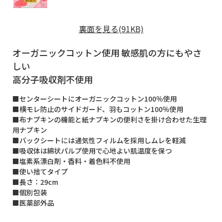
裏面を見る(91KB)
オーガニックコットン使用 敏感肌の方にもやさ
しい
高分子吸収剤不使用
■センターシートにオーガニックコットン100％使用
■横モレ防止のサイドガード、羽もコットン100％使用
■布ナプキンの機能と紙ナプキンの便利さを掛け合わせた生理
用ナプキン
■バックシートには通気性フィルムを採用しムレを軽減
■吸収体は綿状パルプ使用で心地よい肌温度を保つ
■塩素系漂白剤・香料・着色料不使用
■使い捨てタイプ
■長さ：29cm
■個別包装
■医薬部外品