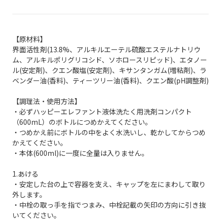
【原材料】
界面活性剤(13.8%、アルキルエーテル硫酸エステルナトリウ
ム、アルキルポリグリコシド、ソホロースリピッド)、エタノー
ル(安定剤)、クエン酸塩(安定剤)、キサンタンガム(増粘剤)、ラ
ベンダー油(香料)、ティーツリー油(香料)、クエン酸(pH調整剤)
【調理法・使用方法】
・必ずハッピーエレファント液体洗たく用洗剤コンパクト
（600mL）のボトルにつめかえてください。
・つめかえ前にボトルの中をよく水洗いし、乾かしてからつめ
かえてください。
・本体(600ml)に一度に全量は入りません。
1.あける
・安定した台の上で容器を支え、キャップを左にまわして取り
外します。
・中栓の取っ手を指でつまみ、中栓記載の矢印の方向に引き抜
いてください。