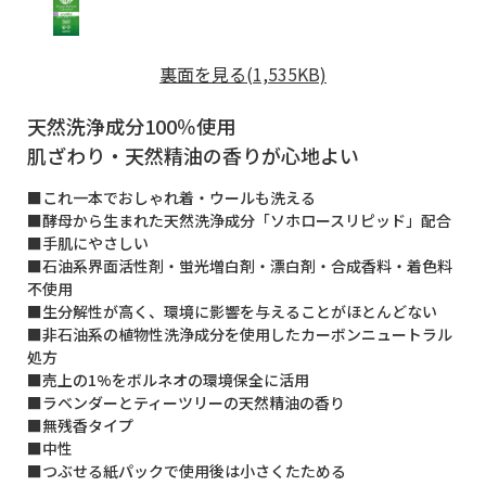
裏面を見る(1,535KB)
天然洗浄成分100％使用
肌ざわり・天然精油の香りが心地よい
■これ一本でおしゃれ着・ウールも洗える
■酵母から生まれた天然洗浄成分「ソホロースリピッド」配合
■手肌にやさしい
■石油系界面活性剤・蛍光増白剤・漂白剤・合成香料・着色料
不使用
■生分解性が高く、環境に影響を与えることがほとんどない
■非石油系の植物性洗浄成分を使用したカーボンニュートラル
処方
■売上の1%をボルネオの環境保全に活用
■ラベンダーとティーツリーの天然精油の香り
■無残香タイプ
■中性
■つぶせる紙パックで使用後は小さくたためる