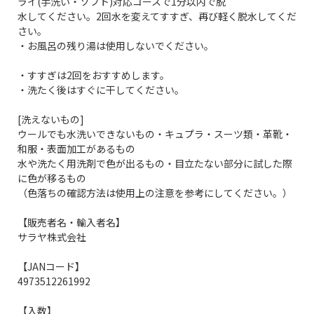
ライ(手洗い・ソフト)対応コースで1分以内で脱
水してください。2回水を変えてすすぎ、再び軽く脱水してくだ
さい。
・お風呂の残り湯は使用しないでください。
・すすぎは2回をおすすめします。
・洗たく後はすぐに干してください。
[洗えないもの]
ウールでも水洗いできないもの・キュプラ・スーツ類・革靴・
和服・表面加工があるもの
水や洗たく用洗剤で色が出るもの・目立たない部分に試した際
に色が移るもの
（色落ちの確認方法は使用上の注意を参考にしてください。）
【販売者名・輸入者名】
サラヤ株式会社
【JANコード】
4973512261992
【入数】