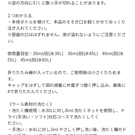
※逆の方向に引くと取っ手が切れることがあります。
2.つめかえる
・本体ボトルを傾けて、本品のそそぎ口を軽くのせてゆっくり
注ぎ入れてください。
※容器の口ははずれません。液が溢れないようにご注意くださ
い。
使用量目安：20ml/回(水30L) 30ml/回(水45L) 40ml/回(水
55L) 45ml/回(水65L)
折りたたみ線が入っているので、ご使用後は小さくたためま
す。
キャップをはずして図の順番に片面ずつ強く押し込み、最後に
4で折りたたんでください。
《ウール素材の洗たく》
・洗たく機使用：水30Lに対し8ml 洗たくネットを使用し、ド
ライ(手洗い・ソフト)対応コースで洗たくしてく
ださい。
・手洗い：水4Lに対し3ml やさしく押し洗い後、洗たく機のド