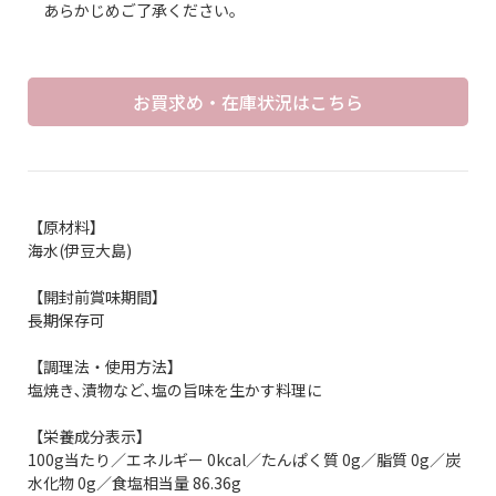
あらかじめご了承ください。
お買求め・在庫状況はこちら
【原材料】
海水(伊豆大島)
【開封前賞味期間】
長期保存可
【調理法・使用方法】
塩焼き､漬物など､塩の旨味を生かす料理に
【栄養成分表示】
100g当たり／エネルギー 0kcal／たんぱく質 0g／脂質 0g／炭
水化物 0g／食塩相当量 86.36g