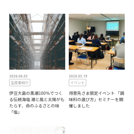
2026.06.03
2026.03.19
生産者紹介
イベント
伊豆大島の黒潮100％でつく
得意先さま限定イベント 「調
る伝統海塩 潮と風と太陽がも
味料の選び方」セミナーを開
たらす、命のふるさとの味
催しました
「塩」