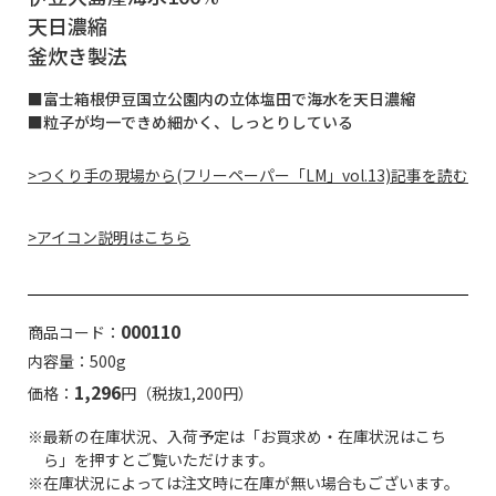
天日濃縮
釜炊き製法
■富士箱根伊豆国立公園内の立体塩田で海水を天日濃縮
■粒子が均一できめ細かく、しっとりしている
>つくり手の現場から(フリーペーパー「LM」vol.13)記事を読む
>アイコン説明はこちら
000110
商品コード：
内容量：500g
1,296
価格：
円（税抜1,200円）
※最新の在庫状況、入荷予定は「お買求め・在庫状況はこち
ら」を押すとご覧いただけます。
※在庫状況によっては注文時に在庫が無い場合もございます。