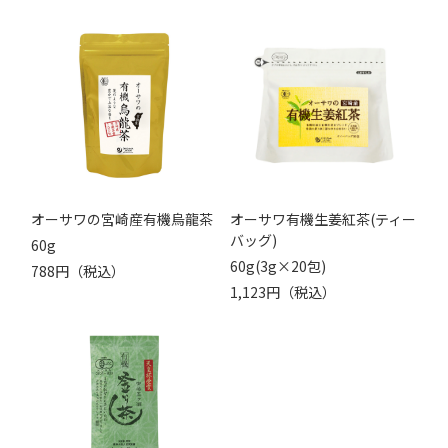
オーサワの宮崎産有機烏龍茶
オーサワ有機生姜紅茶(ティー
バッグ)
60g
60g(3g×20包)
788円（税込）
1,123円（税込）