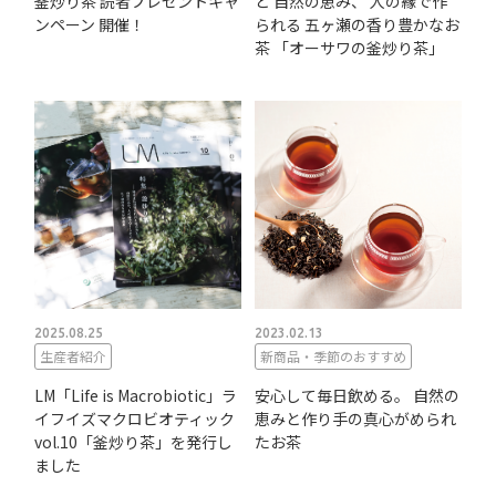
釜炒り茶 読者プレゼントキャ
と 自然の恵み、 人の縁で作
ンペーン 開催！
られる 五ヶ瀬の香り豊かなお
茶 「オーサワの釜炒り茶」
2025.08.25
2023.02.13
生産者紹介
新商品・季節のおすすめ
LM「Life is Macrobiotic」ラ
安心して毎日飲める。 自然の
イフイズマクロビオティック
恵みと作り手の真心がめられ
vol.10「釜炒り茶」を発行し
たお茶
ました