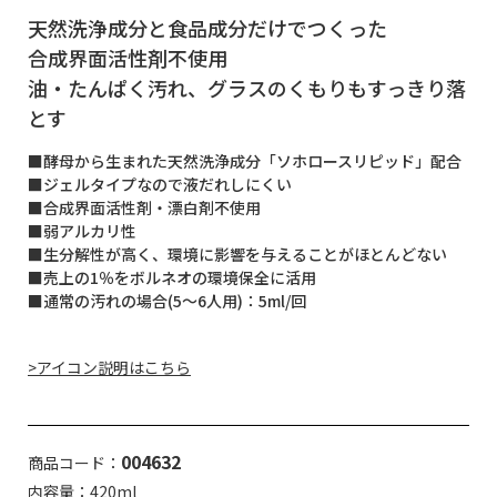
天然洗浄成分と食品成分だけでつくった
合成界面活性剤不使用
油・たんぱく汚れ、グラスのくもりもすっきり落
とす
■酵母から生まれた天然洗浄成分「ソホロースリピッド」配合
■ジェルタイプなので液だれしにくい
■合成界面活性剤・漂白剤不使用
■弱アルカリ性
■生分解性が高く、環境に影響を与えることがほとんどない
■売上の1％をボルネオの環境保全に活用
■通常の汚れの場合(5～6人用)：5ml/回
>アイコン説明はこちら
004632
商品コード：
内容量：420ml