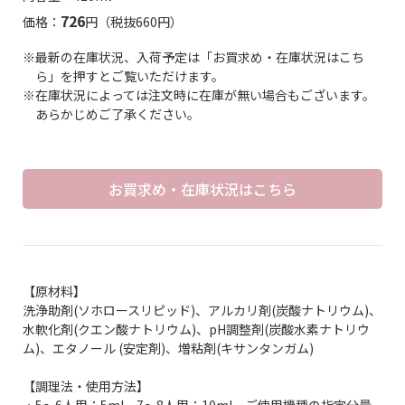
726
価格：
円（税抜660円）
※最新の在庫状況、入荷予定は「お買求め・在庫状況はこち
ら」を押すとご覧いただけます。
※在庫状況によっては注文時に在庫が無い場合もございます。
あらかじめご了承ください。
お買求め・在庫状況はこちら
【原材料】
洗浄助剤(ソホロースリピッド)、アルカリ剤(炭酸ナトリウム)、
水軟化剤(クエン酸ナトリウム)、pH調整剤(炭酸水素ナトリウ
ム)、エタノール (安定剤)、増粘剤(キサンタンガム)
【調理法・使用方法】
・5～6人用：5ml、7～8人用：10ml。ご使用機種の指定分量