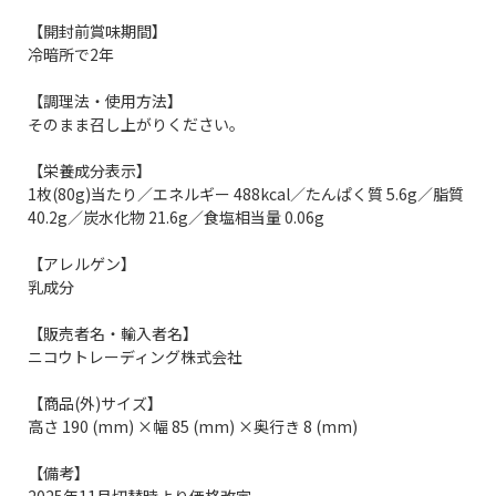
【開封前賞味期間】
冷暗所で2年
【調理法・使用方法】
そのまま召し上がりください。
【栄養成分表示】
1枚(80g)当たり／エネルギー 488kcal／たんぱく質 5.6g／脂質
40.2g／炭水化物 21.6g／食塩相当量 0.06g
【アレルゲン】
乳成分
【販売者名・輸入者名】
ニコウトレーディング株式会社
【商品(外)サイズ】
高さ 190 (mm) ×幅 85 (mm) ×奥行き 8 (mm)
【備考】
2025年11月切替時より価格改定