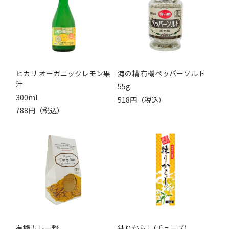
ヒカリ オーガニックレモン果
海の精 有機ペッパーソルト
汁
55g
300ml
518円（税込）
788円（税込）
有機カレー粉
練りからし(チューブ)