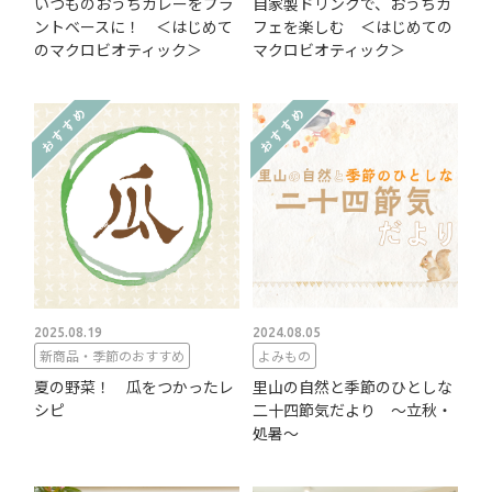
いつものおうちカレーをプラ
自家製ドリンクで、おうちカ
ントベースに！ ＜はじめて
フェを楽しむ ＜はじめての
のマクロビオティック＞
マクロビオティック＞
2025.08.19
2024.08.05
新商品・季節のおすすめ
よみもの
夏の野菜！ 瓜をつかったレ
里山の自然と季節のひとしな
シピ
二十四節気だより ～立秋・
処暑～