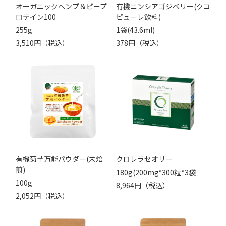
オーガニックヘンプ＆ピープ
有機ニンシアゴジベリー(クコ
ロテイン100
ピューレ飲料)
255g
1袋(43.6ml)
3,510円（税込）
378円（税込）
有機菊芋万能パウダー(未焙
クロレラセオリー
煎)
180g(200mg*300粒*3袋
100g
8,964円（税込）
2,052円（税込）