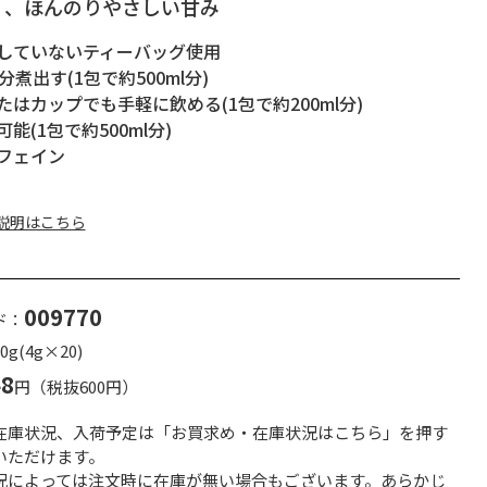
く、ほんのりやさしい甘み
していないティーバッグ使用
分煮出す(1包で約500ml分)
たはカップでも手軽に飲める(1包で約200ml分)
能(1包で約500ml分)
フェイン
説明はこちら
009770
ド：
g(4g×20)
48
円（税抜600円）
在庫状況、入荷予定は「お買求め・在庫状況はこちら」を押す
いただけます。
況によっては注文時に在庫が無い場合もございます。あらかじ