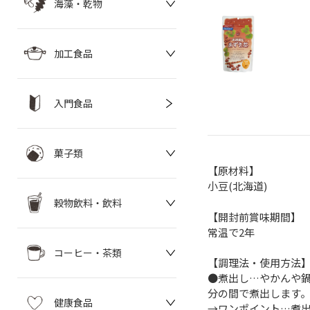
海藻・乾物
加工食品
入門食品
菓子類
【原材料】
小豆(北海道)
穀物飲料・飲料
【開封前賞味期間】
常温で2年
コーヒー・茶類
【調理法・使用方法
●煮出し…やかんや鍋
分の間で煮出します。
健康食品
→ワンポイント…煮