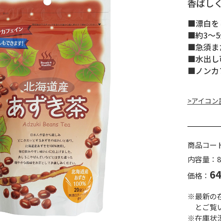
香ばし
■漂白を
■約3～5
■急須ま
■水出し可
■ノンカ
>アイコン
商品コー
内容量：80
6
価格：
※最新の
とご覧
※在庫状