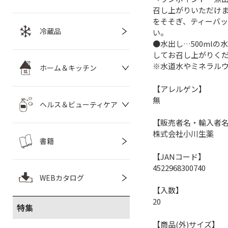
召し上がり
をそそぎ、ティーバッ
冷蔵品
い
●水出し…500ml
してお召し上がりく
※水道水やミネラル
ホーム＆キッチン
【アレルゲン】
無
ヘルス＆ビューティケア
【販売者名・輸入者
株式会社小川生薬
書籍
【JANコード】
4522968300740
WEBカタログ
【入数】
20
特集
【商品(外)サイズ】