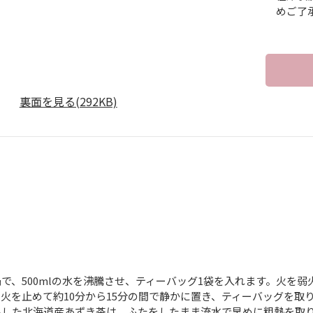
めご了
裏面を見る(292KB)
】
で、500mlの水を沸騰させ、ティーバッグ1袋を入れます。火を
火を止めて約10分から15分の間で静かに置き、ティーバッグを取
出した北海道産あずき茶は、ふたをしたまま流水で早めに粗熱を取