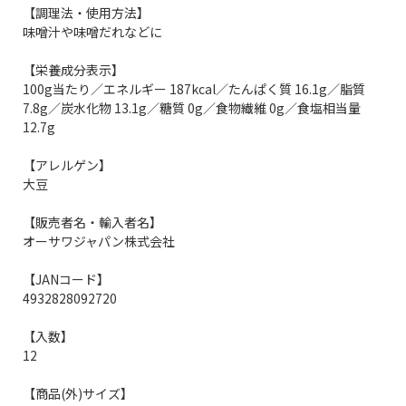
【調理法・使用方法】
味噌汁や味噌だれなどに
【栄養成分表示】
100g当たり／エネルギー 187kcal／たんぱく質 16.1g／脂質
7.8g／炭水化物 13.1g／糖質 0g／食物繊維 0g／食塩相当量
12.7g
【アレルゲン】
大豆
【販売者名・輸入者名】
オーサワジャパン株式会社
【JANコード】
4932828092720
【入数】
12
【商品(外)サイズ】