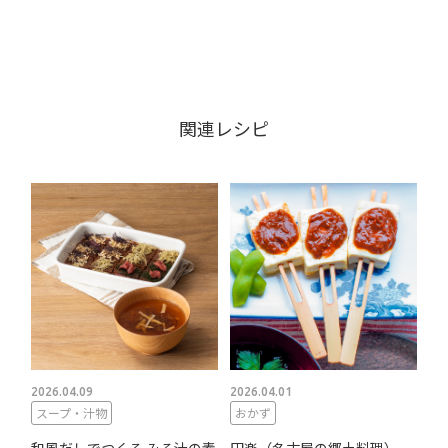
関連レシピ
2026.04.09
2026.04.01
スープ・汁物
おかず
和風だしでつくる みそ汁の素
田楽（名古屋の郷土料理）