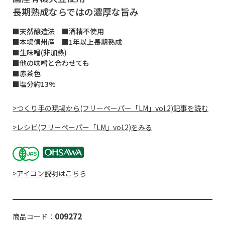
長期熟成ならではの濃厚な旨み
■天然醸造法 ■酒精不使用
■本場信州産 ■1年以上長期熟成
■生味噌(非加熱)
■他の味噌と合わせても
■赤茶色
■塩分約13%
>つくり手の現場から(フリーペーパー「LM」vol.2)記事を読む
>レシピ(フリーペーパー「LM」vol.2)をみる
>アイコン説明はこちら
009272
商品コード：