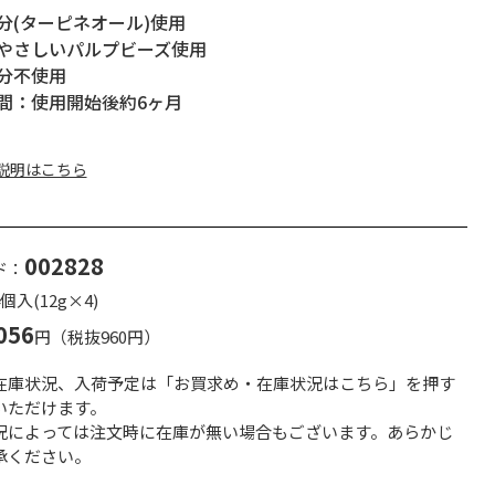
分(ターピネオール)使用
やさしいパルプビーズ使用
分不使用
間：使用開始後約6ヶ月
説明はこちら
002828
ド：
入(12g×4)
056
円（税抜960円）
在庫状況、入荷予定は「お買求め・在庫状況はこちら」を押す
いただけます。
況によっては注文時に在庫が無い場合もございます。あらかじ
承ください。