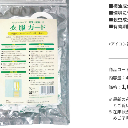
■樟油成
■環境に
■殺虫成
■有効期
>アイコン
商品コー
内容量：4個
1,
価格：
※最新の
とご覧
※在庫状
めご了