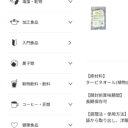
海藻・乾物
加工食品
入門食品
菓子類
【原材料】
ターピネオール(植物
穀物飲料・飲料
【開封前賞味期間】
長期保存可
コーヒー・茶類
【調理法・使用方法
袋から取り出し、洋服
健康食品